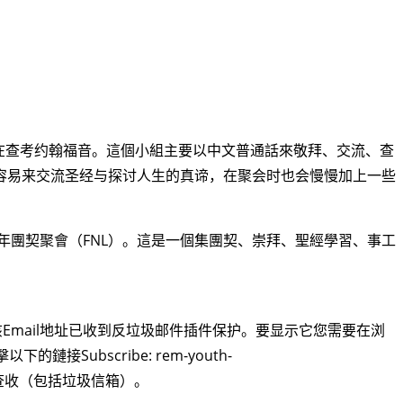
现在正在查考约翰福音。這個小組主要以中文普通話來敬拜、交流、查
容易来交流圣经与探讨人生的真谛，在
聚会时也会慢慢加上一些
年團契聚會（FNL）。這是一個集
團契、崇拜、聖經學習、事工
该Email地址已收到反垃圾邮件插件保护。要显示它您需要在浏
擊以下的鏈接
Subscribe:
rem-youth-
查收（包括垃圾信箱）
。