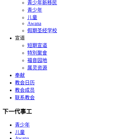
青少年新移民
青少年
儿童
Awana
假期圣经学校
宣道
短期宣道
特別聚會
福音园地
属灵资源
奉献
教会日历
教会成员
联系教会
下一代事工
青少年
儿童
Awana