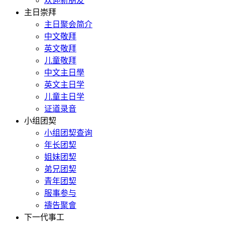
欢迎新朋友
主日崇拜
主日聚会简介
中文敬拜
英文敬拜
儿童敬拜
中文主日學
英文主日学
儿童主日学
证道录音
小组团契
小组团契查询
年长团契
姐妹团契
弟兄团契
青年团契
服事参与
禱告聚會
下一代事工