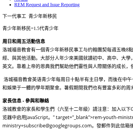
REM Request and Issue Reporting
下一代事工
青少年新移民
青少年新移民
=1.5代青少年
周日和周五活動信息
洛城福音教會有一個青少年新移民事工与约翰團契每週五晚8點到1
經、與其他活動。大部分人年少來美國就讀初中、高中、大學
英文。
靠着上帝的恩典我們幫助他們靈性與人際關係的成长，
洛城福音教會英语青少年每周日十點半有主日學，而後在中午
和娛樂于一體的學年期聚會。暑假期間
我們也有豐富多彩的周
家長信息 - 參與和聯絡
洛城教會的家長和學生們（六至十二年級）請注意：加入以下G
览器中启用JavaScript。" target="_blank">rem-
youth-minist
ministry+subscribe@googlegroups.com
。發郵件到此信箱