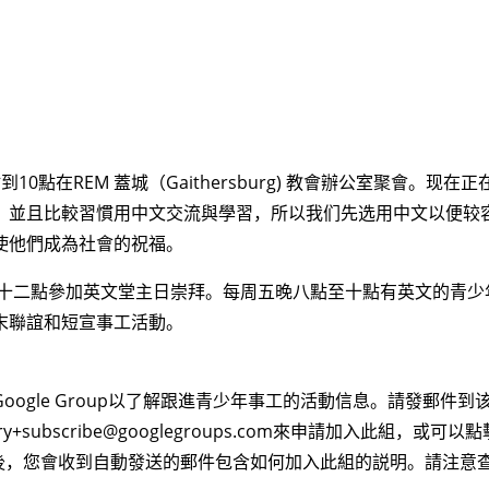
0點在REM 蓋城（Gaithersburg) 教會辦公室聚會。
，並且比較習慣用中文交流與學習，所以我们先选用中文以便较
使他們成為社會的祝福。
十二點參加英文堂主日
崇拜。每周五晚八點至十點有英文的青少
末聯誼和短宣事工活動。
oo
gle Group以了解跟進青少年事工的活動信息。請發郵件到
ry+subscribe@googl
egroups.com
來申請加入此組，或可以點
後，您會收到自動
發送的郵件包含如何加入此組的説明。請注意