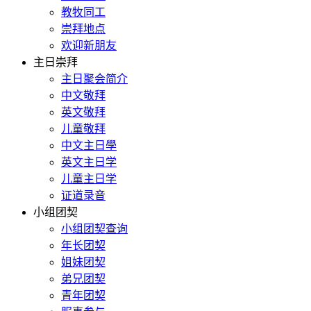
教牧同工
崇拜地点
欢迎新朋友
主日崇拜
主日聚会简介
中文敬拜
英文敬拜
儿童敬拜
中文主日學
英文主日学
儿童主日学
证道录音
小组团契
小组团契查询
年长团契
姐妹团契
弟兄团契
青年团契