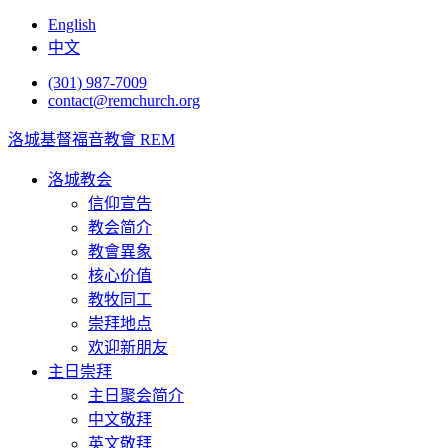
English
中文
(301) 987-7009
contact@remchurch.org
洛城基督福音教會 REM
洛城教会
信仰宣告
教会简介
教會異象
核心价值
教牧同工
崇拜地点
欢迎新朋友
主日崇拜
主日聚会简介
中文敬拜
英文敬拜