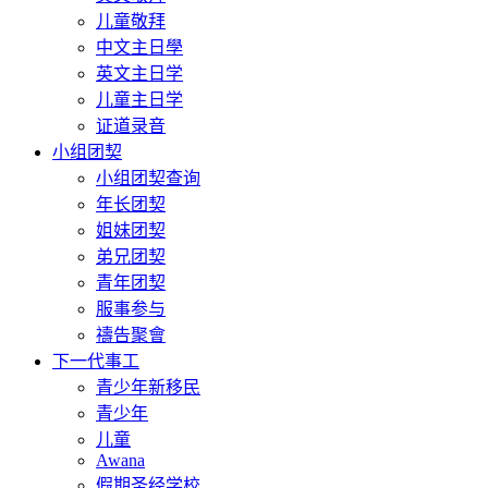
儿童敬拜
中文主日學
英文主日学
儿童主日学
证道录音
小组团契
小组团契查询
年长团契
姐妹团契
弟兄团契
青年团契
服事参与
禱告聚會
下一代事工
青少年新移民
青少年
儿童
Awana
假期圣经学校