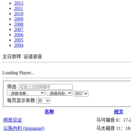
2012
2011
2010
2009
2008
2007
2006
2005
2004
主日崇拜
证道录音
Loading Player...
筛选
每页显示条数
名称
经文
感恩见证
马可福音 8：17-2
以馬內利 (Immanuel)
马太福音 11：18-