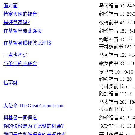
面对面
马可福音 5：24-3
持定天國的福音
约翰福音 1：29-3
是好管家吗?
彼得前书 4：7-1
在基督里彼此连接
约翰福音 15：5-1
约翰福音 4：16
在基督身體裡彼此連接
哥林多前书 12：2
一点也不少
马可福音 12：41-
与圣洁的主联合
歌罗西书 3：1-1
罗马书 10：9-10
约翰福音 1：20
信耶稣
哥林多前书 5：1
路加福音 15：7
马太福音 28：18-
大使命 The Great Commission
彼得前书 3：15
與基督一同傳道
约翰福音 4：32-4
你的位份是为了此刻的机会？
以斯帖记 4：13-1
我们是传和好福音的基督使者
哥林多后书 5：17