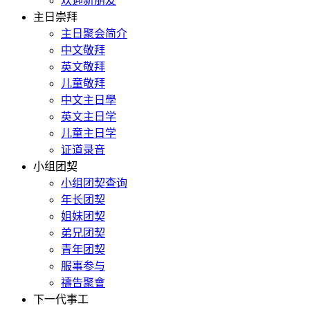
欢迎新朋友
主日崇拜
主日聚会简介
中文敬拜
英文敬拜
儿童敬拜
中文主日學
英文主日学
儿童主日学
证道录音
小组团契
小组团契查询
年长团契
姐妹团契
弟兄团契
青年团契
服事参与
禱告聚會
下一代事工