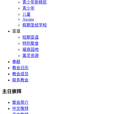
青少年新移民
青少年
儿童
Awana
假期圣经学校
宣道
短期宣道
特別聚會
福音园地
属灵资源
奉献
教会日历
教会成员
联系教会
主日崇拜
聚会简介
中文敬拜