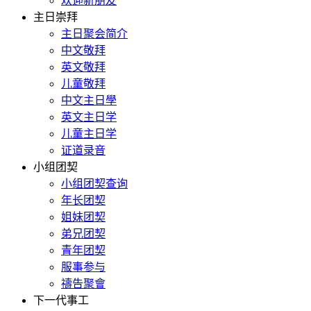
欢迎新朋友
主日崇拜
主日聚会简介
中文敬拜
英文敬拜
儿童敬拜
中文主日學
英文主日学
儿童主日学
证道录音
小组团契
小组团契查询
年长团契
姐妹团契
弟兄团契
青年团契
服事参与
禱告聚會
下一代事工