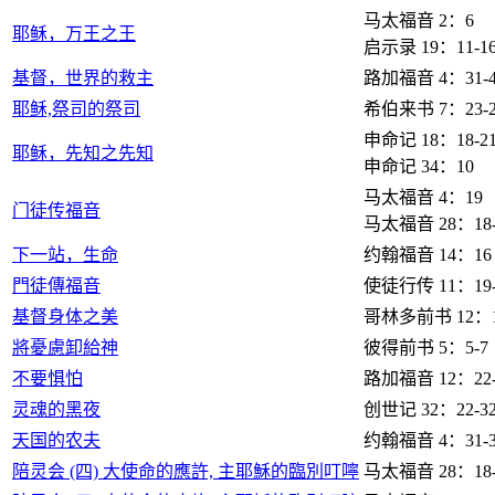
马太福音 2：6
耶稣，万王之王
启示录 19：11-1
基督，世界的救主
路加福音 4：31-4
耶稣,祭司的祭司
希伯来书 7：23-2
申命记 18：18-2
耶稣，先知之先知
申命记 34：10
马太福音 4：19
门徒传福音
马太福音 28：18-
下一站，生命
约翰福音 14：16
門徒傳福音
使徒行传 11：19-
基督身体之美
哥林多前书 12：1
將憂慮卸給神
彼得前书 5：5-7
不要惧怕
路加福音 12：22-
灵魂的黑夜
创世记 32：22-3
天国的农夫
约翰福音 4：31-3
陪灵会 (四) 大使命的應許, 主耶穌的臨別叮嚀
马太福音 28：18-