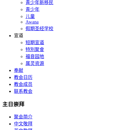
青少年新移民
青少年
儿童
Awana
假期圣经学校
宣道
短期宣道
特別聚會
福音园地
属灵资源
奉献
教会日历
教会成员
联系教会
主日崇拜
聚会简介
中文敬拜