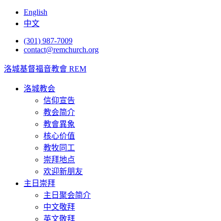
English
中文
(301) 987-7009
contact@remchurch.org
洛城基督福音教會 REM
洛城教会
信仰宣告
教会简介
教會異象
核心价值
教牧同工
崇拜地点
欢迎新朋友
主日崇拜
主日聚会简介
中文敬拜
英文敬拜