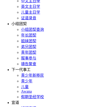
中文主日學
英文主日学
儿童主日学
证道录音
小组团契
小组团契查询
年长团契
姐妹团契
弟兄团契
青年团契
服事参与
禱告聚會
下一代事工
青少年新移民
青少年
儿童
Awana
假期圣经学校
宣道