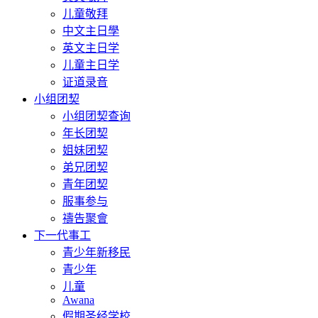
儿童敬拜
中文主日學
英文主日学
儿童主日学
证道录音
小组团契
小组团契查询
年长团契
姐妹团契
弟兄团契
青年团契
服事参与
禱告聚會
下一代事工
青少年新移民
青少年
儿童
Awana
假期圣经学校