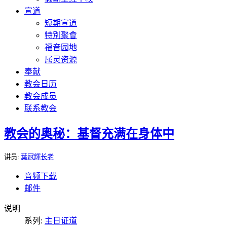
宣道
短期宣道
特別聚會
福音园地
属灵资源
奉献
教会日历
教会成员
联系教会
教会的奥秘：基督充满在身体中
讲员:
葉冠輝长老
音频下载
邮件
说明
系列:
主日证道